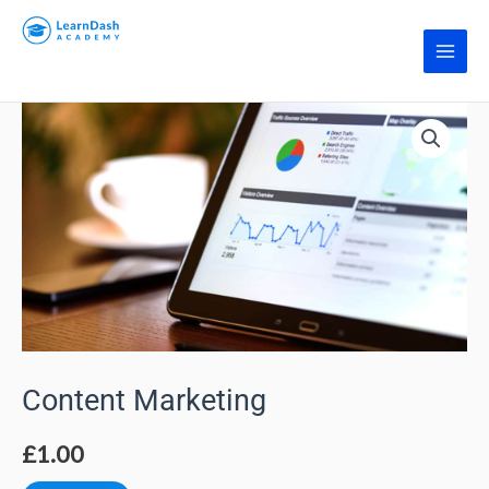
콘
Main
텐
먹튀폴리스
Men
츠
로
Content
건
Marketing
너
수
뛰
량
기
Content Marketing
£
1.00